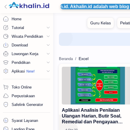
amat datang di web Akhalin.id. Akhalin.id adalah web blog
Home
Tutorial
Wisata Pendidikan
Download
Lowongan Kerja
Excel
Pendidikan
Aplikasi
Toko Online
Perpustakaan
Safelink Generator
Aplikasi Analisis Penilaian
Ulangan Harian, Butir Soal,
Syarat Layanan
Remedial dan Pengayaan
Tematik
Landing Page