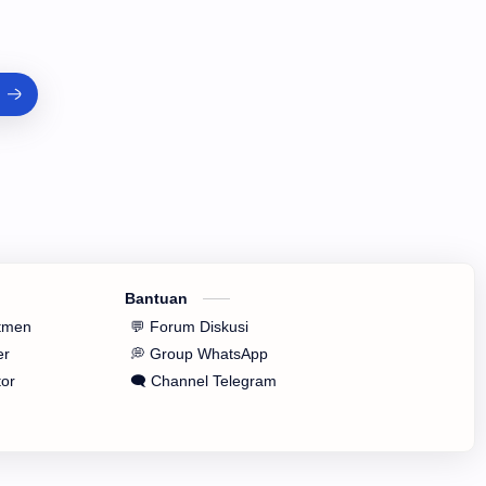
Bantuan
tmen
💬 Forum Diskusi
er
💭 Group WhatsApp
tor
🗨️ Channel Telegram