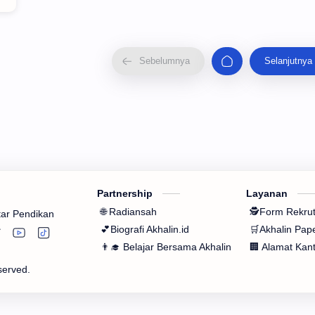
Partnership
Layanan
🌐 Radiansah
🕵Form Rekru
tar Pendikan
💕Biografi Akhalin.id
🛒Akhalin Pap
👨‍🎓 Belajar Bersama Akhalin
🏢 Alamat Kan
eserved.