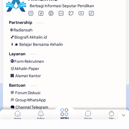
Berbagi Informasi Seputar Pendikan
Partnership
🌐 Radiansah
💕Biografi Akhalin.id
👨‍🎓 Belajar Bersama Akhalin
Layanan
🕵Form Rekrutmen
🛒Akhalin Paper
🏢 Alamat Kantor
Bantuan
💬 Forum Diskusi
💭 Group WhatsApp
🗨️ Channel Telegram
2026
‧
Akhalin.id
‧ All rights reserved.
©
MENU
Home
Follow
Forum
Toko